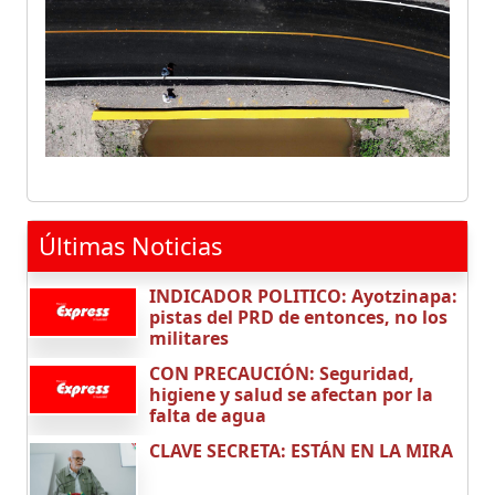
Últimas Noticias
INDICADOR POLITICO: Ayotzinapa:
pistas del PRD de entonces, no los
militares
CON PRECAUCIÓN: Seguridad,
higiene y salud se afectan por la
falta de agua
CLAVE SECRETA: ESTÁN EN LA MIRA