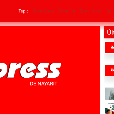
Tepic
Zona Norte
Zona Sur
Zona Costa
Opi
Úl