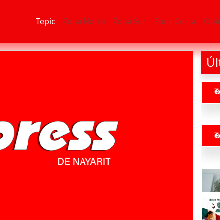
Tepic
Zona Norte
Zona Sur
Zona Costa
Opi
Úl